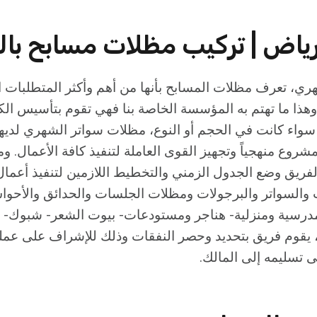
ياض | تركيب مظلات مسابح بال
ي، تعرف مظلات المسابح بأنها من أهم وأكثر المتطلبات الت
 وهذا ما تهتم به المؤسسة الخاصة بنا فهي تقوم بتأسيس الكث
 سواء كانت في الحجم أو النوع، مظلات سواتر الشهري لد
شروع منهجياً وتجهيز القوى العاملة لتنفيذ كافة الأعمال. و
الفريق وضع الجدول الزمني والتخطيط اللازمين لتنفيذ أعما
ت والسواتر والبرجولات ومظلات الجلسات والحدائق والأح
درسية ومنزلية- هناجر ومستودعات- بيوت الشعر- شبوك- و
، يقوم فريق بتحديد وحصر النفقات وذلك للإشراف على عملي
ى تسليمه إلى المالك.