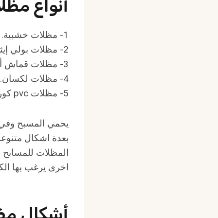
أنواع مظل
1- مظلات خشبية.
2- مظلات بولي إيثيلين.
3- مظلات قماش ألماني pvdf.
4- مظلات لكسان.
5- مظلات pvc كوري.
يحمي المسبح وفي 
بعدة اشكال متنوع
المظلات للمسابح ب
اخرى يرغب بها الكثر
أشكال مظ