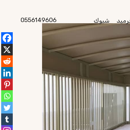
0556149606
رميد
شبوك