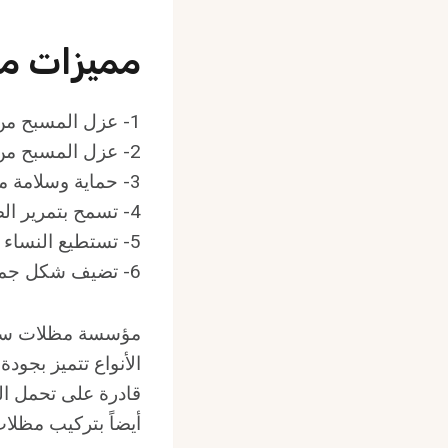
مميزات مظ
1- عزل المسبح من درجات الحرارة.
2- عزل المسبح من الأمطار والأتربة.
3- حماية وسلامة من الحروق التي تحدث بسبب التعرض للأشعة الضارة ببشرتهم.
4- تسمح بتمرير الضوء الخارجي للداخل بنسب مختلفة.
5- تستطيع النساء السباحة بحرية دون قيود.
6- تضيف شكل جمالي للمسبح.
مؤسسة مظلات سوات
الأنواع تتميز بجود
قادرة على تحمل الظ
أيضاً بتركيب مظلات