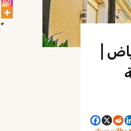
اض |
مظلات وسواتر