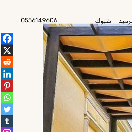
0556149606
رميد
شبوك