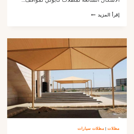
مظلات
إقرأ المزيد
كابولي
لمواقف
السيارات
مناسبة
للأجواء
مقاومة
للحرارة
والأمطار
مظلات
|
مظلات سيارات