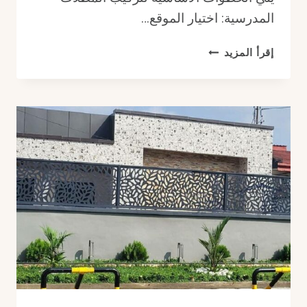
المدرسية: اختيار الموقع…
أهمية
إقرأ المزيد
مظلات
المدارس
والهيئات
الحكومية
أشكال
مظلة
مدرسة
بالرياض