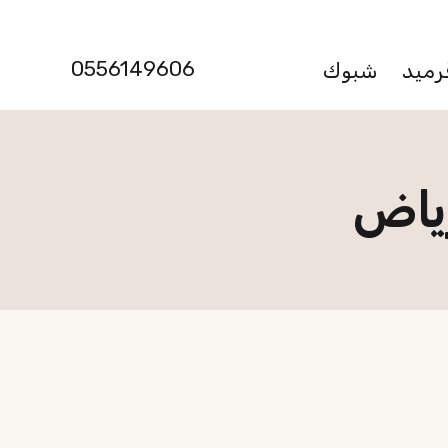
0556149606
رميد
شبوك
ياض