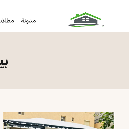
لتجاوز
لى
مدونة
مظلات
لمحتوى
بي