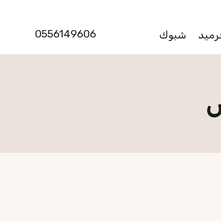
0556149606
رميد
شبوك
ض