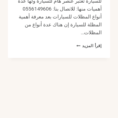
للسيارة تعتبر عنصر هام للسيارة ولها عدة
أهميات منها: للاتصال بنا: 0556149606
أنواع المظلات للسيارات بعد معرفة أهمية
المظلة للسيارة إن هناك عدة أنواع من
المظلات…
أهمية
إقرأ المزيد
المظلة
للسيارة
|
أبرز
استخدامات
مظلات
مركبات
في
الرياض