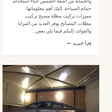
والحماية من أشعة الشمس أثناء استخدام
حمام السباحة. إليك أهم معلوماتها:
مميزات تركيب مظلة مسبح تركيب
مظلات المسابح يوفر العديد من المزايا
والفوائد، إليكم فيما يلي بعض…
مظلة
إقرأ المزيد
مسبح
:
مظلات
مسابح
للحماية
والخصوصية
التامة
في
الرياض