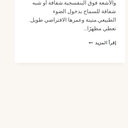
والأشعة فوق البنفسجية.شفافة أو شبه
شفافة للسماح بدخول الضوء
الطبيعي.متينة وعمرها الافتراضي طويل.
تعطي مظهرًا…
أفضل
إقرأ المزيد
أنواع
المظلات
للمسابح
بالرياض
للحماية
من
الشمس