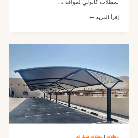
لمظلات كابولي لمواقف…
مظلات
إقرأ المزيد
كابولي
لمواقف
السيارات
مناسبة
للأجواء
مقاومة
للحرارة
والأمطار
مظلات
|
مظلات سيارات