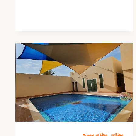
بالريموت
أو
يدوي
:
خيار
عملي
وعصري
بالرياض
مظلات
|
مظلات مسابح