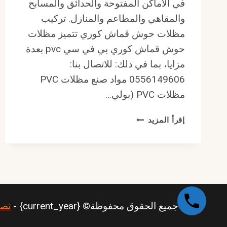
في الأماكن المفتوحة والحدائق والمسابح
والمقاهي والمطاعم والمنازل. تركيب
مظلات حوش قماش كوري تتميز مظلات
حوش قماش كوري بي في سي pvc بعدة
مزايا، بما في ذلك: للاتصال بنا:
0556149606 مواد صنع مظلات PVC
مظلات PVC (بولي…
مظلات
إقرأ المزيد
حوش
قماش
كوري
بي
في
سي
عالية
جميع الحقوق محفوظة© {current_year} -
تصم
الجودة