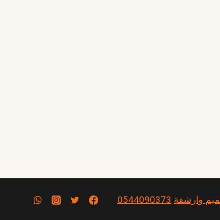
يم وارشفة
0544090373