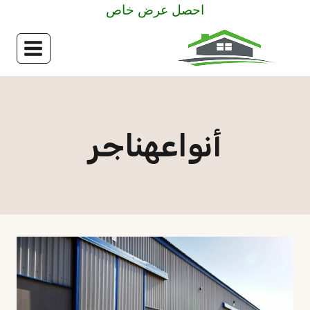
لتجاوز
احصل عرض خاص
لى
لمحتوى
أنواعهناجر