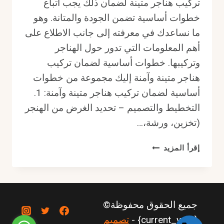
تركيب هناجر متينة لضمان ذلك يجب اتباع
خطوات أساسية تضمن الجودة والمتانة. وهو
ما نساعدك في معرفته إلى جانب الاطلاع على
أهم المعلومات التي تدور حول الهناجر
وتركيبها. خطوات أساسية لضمان تركيب
هناجر متينة وآمنة إليك مجموعة من خطوات
أساسية لضمان تركيب هناجر متينة وآمنة: 1.
التخطيط والتصميم – تحديد الغرض من الهنجر
(تخزين، ورشة،…
خطوات
إقرأ المزيد
أساسية
لضمان
تركيب
هناجر
جميع الحقوق محفوظة©
متينة
وآمنة
{current_year} -
تصميم