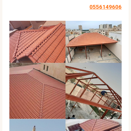
0556149606