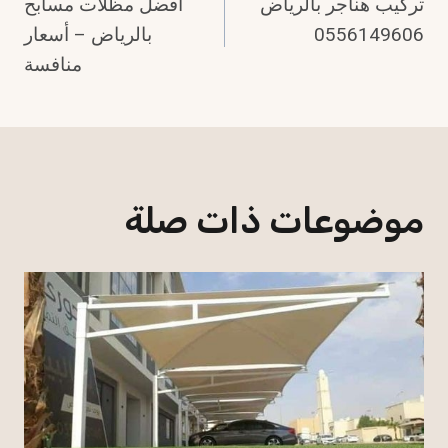
تركيب هناجر بالرياض
أفضل مظلات مسابح
المقالات
0556149606
بالرياض – أسعار
منافسة
موضوعات ذات صلة