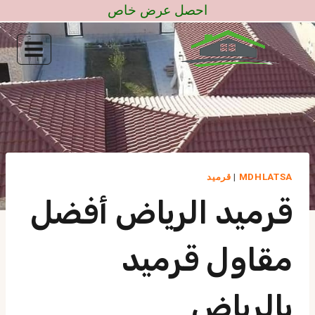
لتجاوز
احصل عرض خاص
لى
لمحتوى
MDHLATSA
|
قرميد
قرميد الرياض أفضل
مقاول قرميد
بالرياض