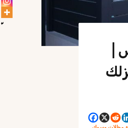
 |
زلك
مظلات وسواتر