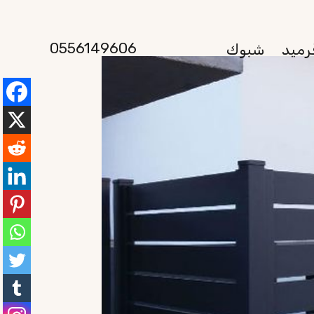
0556149606
رميد
شبوك