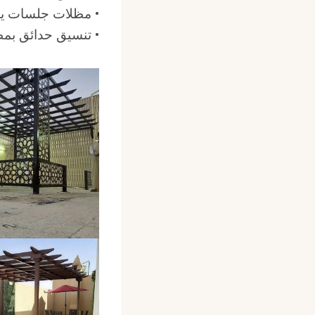
• مظلات جلسات يتم
• تنسيق حدائق بم