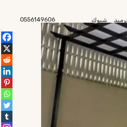
0556149606
رميد
شبوك