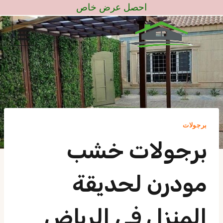
لتجاوز
احصل عرض خاص
لى
لمحتوى
برجولات
برجولات خشب
مودرن لحديقة
المنزل في الرياض