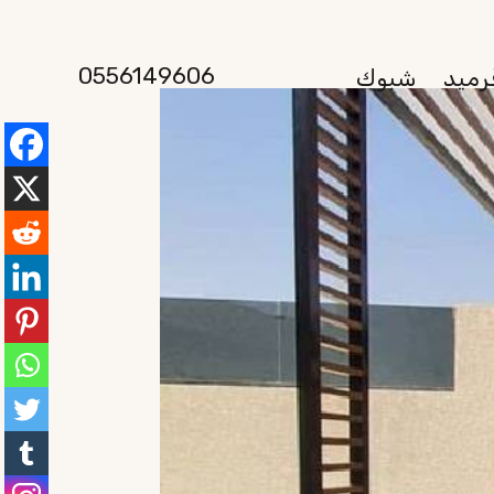
0556149606
رميد
شبوك