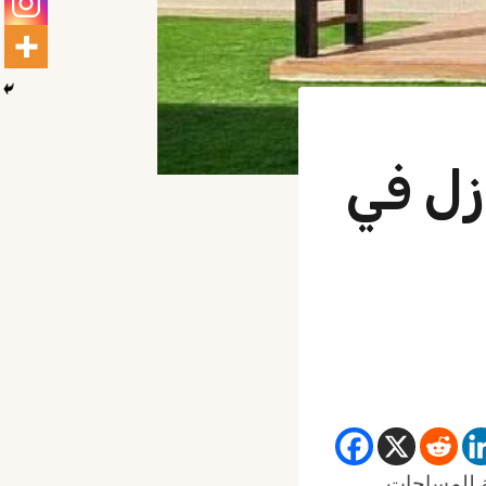
زل في
ة للمساحات