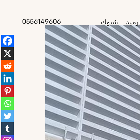
0556149606
رميد
شبوك