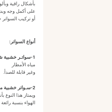
بأشكال راقية وبألو
على أكمل وجه وبدقة
أو تركيب السواتر ح
أنواع السواتر
:
1-
سواتـر خشبية ش
مياه الأمطار
وغير قابلة للصدأ.
2-
سـواتر خشبية م
ويمتاز هذا النوع بأ
الهواء بنسبة رائع