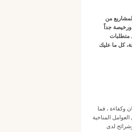
لمشاريع من
رخيصة جداً
 متطلبات
ة، كل ما عليك
 وكفاءة ، فما
لعوامل المناخية
شرائح لدى