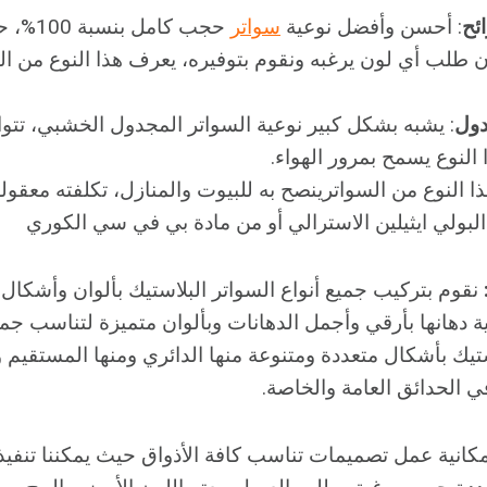
ئح
: أحسن وأفضل نوعية
سواتر
حجب كامل
ن طلب أي لون يرغبه ونقوم بتوفيره، يعرف هذا النوع من ال
دول
: يشبه بشكل كبير نوعية السواتر المجدول الخشبي، تتواف
 النوع يسمح بمرور الهواء.
ذا النوع من السواترينصح به للبيوت والمنازل، تكلفته معقول
لبولي ايثيلين الاسترالي أو من مادة بي في سي الكوري
نقوم بتركيب جميع أنواع السواتر البلاستيك بألوان وأشكال
ية دهانها بأرقي وأجمل الدهانات وبألوان متميزة لتناسب جم
ستيك بأشكال متعددة ومتنوعة منها الدائري ومنها المستقيم
 الحدائق العامة والخاصة.
كانية عمل تصميمات تناسب كافة الأذواق حيث يمكننا تنفي