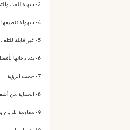
3- سهلة الفك والتركيب
4- سهولة تنظيفها
5- غير قابلة للتلف أو الصدأ أو التآكل حيث يتم صناعتها من أجود الخامات
6- يتم دهانها بأفضل وأجود أنواع الدهانات حيث لا يتغير لونها مع مرور الزمن
7- حجب الرؤية
8- الحماية من أشعة الشمس العالية
9- مقاومة للرياح والعواصف