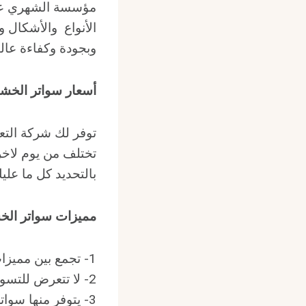
مؤسسة الشهري عزي
الأنواع والأشكال و
وبجودة وكفاءة عال
أسعار سواتر الخ
توفر لك شركة التع
تختلف من يوم لاخر
بالتحديد كل ما علي
مميزات سواتر الخ
1- تجمع بين مميزات السواتر الخشبية والبلاستيكية.
2- لا تتعرض للتسوس.
3- يتوفر منها سواتر شرائح ومجدول