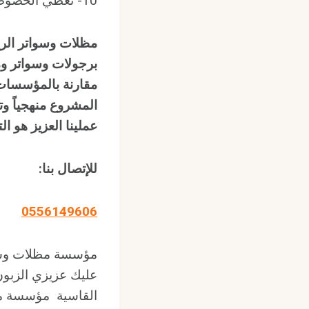
10- تعطي الخصوصية للمكان والراحة
مظلات وسواتر الر
برجولات وسواتر و
مقارنة بالمؤسسات
المشروع منهجياً وت
عملينا العزيز هو ال
للإتصال بنا
:
0556149606
مؤسسة مظلات وسوات
عليك عزيزي الزبون
القاسية مؤسسة مظ