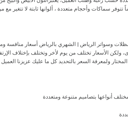
دة حسب رغبة وطلب العميل، يعتبراللون الأبيض والبيج من أ
ضاً تتوفر سماكات وأحجام متعددة ، ألوانها ثابتة لا تتغير مع م
لات وسواتر الرياض | الشهري بالرياض أسعار منافسة وم
 ولكن الأسعار تختلف من يوم لأخر وتختلف بإختلاف الإرتف
مختار ولمعرفة السعر بالتحديد كل ما عليك عزيزنا العميل ه